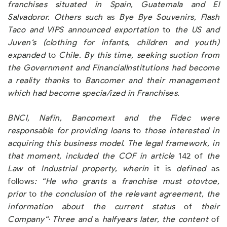
franchises situated in Spain
,
Guatemala and El
Salvadoror. Others such
as
Bye B
y
e Sou
v
enirs
,
Flash
Taco and VIPS announced e
x
p
o
rta
ti
on
to
the US and
Ju
v
en
‘
s (cloth
i
ng for in
f
ants
,
children and
y
outh)
e
x
panded
to
Chile. B
y
this time, seeking
suotion
from
the Government and Financiallnstitutions had become
a
r
ea
li
t
y t
hanks
to
Bancomer and their management
w
h
i
ch had become specia/ized in Franchises.
BNCI
,
Nafin, Bancomext and the Fidec we
r
e
respo
n
sa
bl
e for provi
d
i
n
g loans
to
t
h
ose interested in
acquiring this business model
.
The legal framework
,
in
that moment
,
included the COF in article
142 of
the
Law
of
Industrial property
,
w
h
eri
n
it is
d
e
f
in
ed
as
follows
: “
H
e w
h
o gran
t
s
a
franchise must otovtoe
,
prior
to
the conclusion
of
the relevant agreement
,
the
information about the current status
of
their
Co
m
pany
“·
T
hree and
a
halfyears
l
ater, t
h
e co
n
te
n
t
of