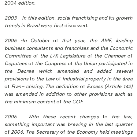
2004
edit
i
on
.
2003
–
In this edition
,
soc
i
al franchising and
its
growth
trends in Brazil were first
discussed.
2005
-In October
of
that year
,
the AMF
,
leading
business consultants and franch
i
ses and the Economic
Committee
of
the L/
X
Leg
i
slature
of
the Chamber
of
Deputees
of
the Congress
of
the Union participated in
the Decree which amended and added several
provisions
to
the Law
of
Industrial property
in the área
of
Fran
–
chising
.
The definition
of
E
x
cess (Article 142
)
was
amended in addition
to
other provisions such
as
the minimum content
of
the COF
.
2006
–
With these recent changes
to
the la
w
,
something important
was
bre
wi
ng in the la
st
quarter
of
2006
.
The Secretar
y
of
the Econom
y
h
e
l
d meetings