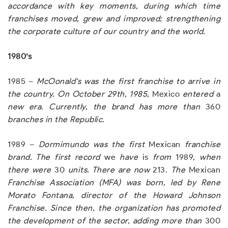
accordance with key moments
,
during which time
franchises moved, gre
w
and improved; strengthening
the corporate culture of our country and the world
.
1
980
‘s
1985 –
McOonald
‘
s was the first franchise to arrive in
the country
.
On October 29th
,
1985
,
Mexico
entered
a
new era. Currently, the brand has more than
360
branches in the Republic
.
1989 –
Dormimundo was the first
Mexican
franchise
brand. The first record
we
have
is
from
1989,
when
there were
30
units. There are now
213.
The
Mexican
Franchise Association (MFA) was born
,
led by Rene
Morato Fontana
,
director of the Howard Johnson
Franchise. Since then, the organization has promoted
the development of the sector
,
adding more than
300