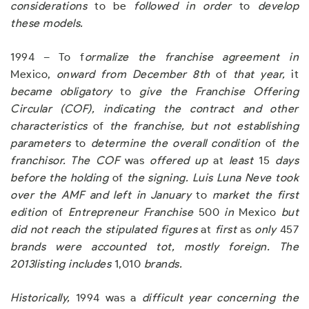
considerations
to be
followed in order
to
develop
t
h
ese
m
o
d
e
l
s.
1994 – To f
ormalize the franchise agreement
i
n
Mexico,
onward from December 8th
of
that
y
ear
,
it
became obligator
y
to
give the Franchise Offering
Circular (COF), indicating the contract and other
characteristics
of
the fra
n
c
h
ise
,
but not establishing
parameters
to
determine the o
v
erall condition
of
the
franchisor. The COF
was
offered up
at
least
15
days
before the holding
of
the signing
.
L
uis
L
una Neve took
ove
r th
e AMF and left in Januar
y
to
market the first
edit
io
n
of
Entrepreneur Franchise
500
in
Mexico
but
did not reach the stipulated figures
at
first
as
only
457
brands were accounted tot,
m
ostly foreign
.
The
2013listing includes
1,010
b
ra
nd
s.
Historicall
y,
1994 was a
difficult year concern
i
ng
t
he