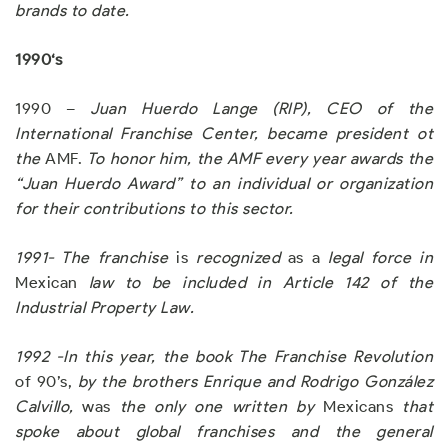
brands to date
.
1
990
‘s
1990 –
Juan Huerdo Lange (RIP)
,
CEO of the
International Franchise Center
,
became president ot
the
AMF.
To honor him
,
the AMF ever
y
year awards the
“Juan Huerdo Award” to an individual or organization
for their contributions to this sector
.
1991- The franchise
is
recognized
as a
legal force in
Mexican
law to be included in Article 142 of the
Industrial Property Law
.
1
992
-In this year, the book The Franc
hi
se Revolution
of 90’s,
by the
b
rothers Enr
iqu
e a
nd
Rodrigo González
Calvillo
,
was
the only one
w
ritten b
y
Mexicans
that
spoke about global franchises and the general