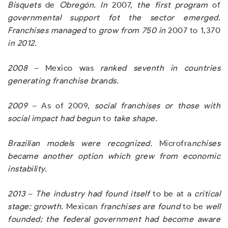
Bisquets
de
Obregón
.
In
2007,
the f
i
rst pr
o
gram
of
governmental support fot the sector emerged
.
Franchises managed
to
grow from 750 in
2007 to 1,370
in 2012
.
2008
– Mexico was
ranked se
v
enth in countries
generating franchise brands
.
2009
– As of 2009,
social franchises or those with
social impact had begun
to
take shape
.
Brazilian models were recogni
z
ed
.
Microfra
nchises
became another option which grew from economic
instability
.
2013
–
T
he industry had found itself
to be at a
critical
stage
:
growth.
Mexican
franchises are found
to be
well
founded
;
the federal go
v
ernment had become aware