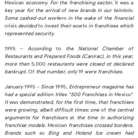
Mexican
econom
y.
F
o
r the franchising se
ct
or
,
it was a
key year for the arrival
of
new brands in our
teintotv.
Some cas
h
ed-o
u
t work
ers
i
n the
w
ake
of
the financial
crisis
decided
to
invest their
assets
in franchises which
r
epresented securit
y
.
1995 –
According
to
the Natio
n
al Chamber
of
Restaurants and Prepared Foods (Canirac)
, i
n this
y
ear
,
more than
5,000
restaurants were closed o
t
declared
ban
k
rupt
.
Of
that number
,
onl
y
19
w
ere franchises
.
Janua
ry
1995 –
S
in
ce
1995,
Entrepre
n
eur magazine has
had a special
edition titles “500 F
r
anch
i
ses in
Mexico”
I
t
was
demonstrated
, f
or the f
i
rst time
,
that franchises
were growing
,
albeit difficult times: one
of
the central
arguments for franchisors
at
the time in authorizing
fr
anchise models
.
Mexican
franchises crossed b
o
rders
.
Brands such
as
Bing and Holand Ice c
r
eam had