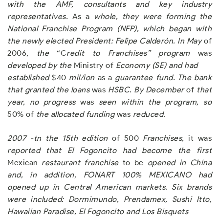
with the AMF
,
consultants and key industry
representatives.
As a
w
hole
,
the
y
were forming the
Nationa
l
Franchise P
r
og
r
am (NFP)
,
which began with
the ne
w
l
y
elected President
:
Felipe Calderón. In May
of
2006,
the
“C
redit to Franchises”
program
was
developed b
y
the
Ministry of
Econom
y
(SE
)
and had
established
$40
mil/ion
as a
guarantee fund
.
T
h
e bank
that granted the loans
was
HSBC
.
B
y
December
of
that
year
,
no progress
was
seen within the program, so
50% of
the allocated funding
was
reduced
.
2007
-tn the 15th edition
of 500
Franchises
,
it was
repor
t
ed t
h
at
E
l Fogoncito had become the first
Mexican
restaurant franchise
to be
opened in China
and
,
in addition
,
FONART 100
%
ME
X
ICANO had
opened up
i
n Central Amer
i
can markets. Six brands
were included: Dorm
i
mundo
,
Prendame
x,
Sushi Itto
,
Hawaiian Paradise
,
El Fogoncito and Los Bisquets