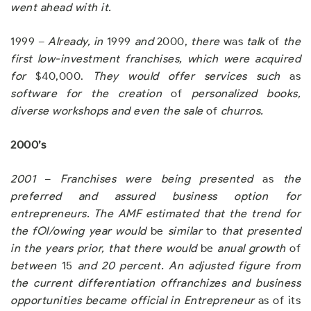
went a
h
ead wit
h
it
.
1999 –
Already
,
in
1999
and
2000,
there
was
talk
of
the
first low-investment franchises
,
which were acquired
for
$40,000.
T
h
ey wou
l
d o
f
fer se
r
vices s
u
c
h
as
software for t
h
e crea
t
ion
of
personali
z
ed books,
diverse works
h
ops and even the sale
of
churros
.
2000’s
2001
–
Fra
n
c
h
ises were be
in
g prese
n
ted
as
the
preferred a
n
d ass
u
red bus
in
ess option for
entrepreneurs
.
The AMF estimated that the trend for
the fOl/owing year would
be
similar
to
that presented
in t
h
e years prior, t
h
at t
h
ere wo
ul
d
be
a
nu
a
l
growt
h
of
b
e
t
wee
n
15
a
nd
20 percent
.
An adjusted figure from
the current differentiation offranchizes and business
opportunities became official in Entrepreneur
as of its