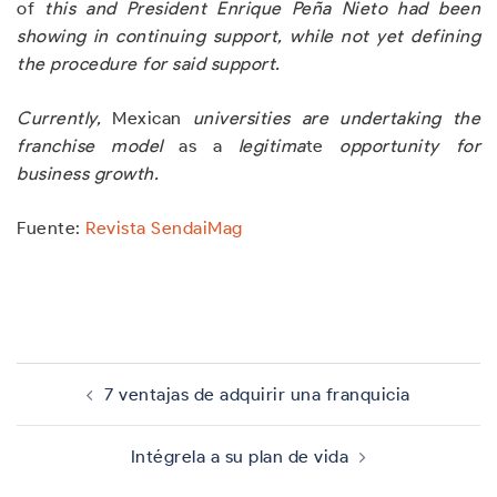
of
th
i
s and Pres
i
dent
E
nrique Peña Nieto had been
showing in continuing support
,
while not yet defining
the procedure for said support
.
Currentl
y
,
Mexican
uni
v
ersities are undertaking the
franchise model
as a
legitima
te
opportunity for
business growth.
Fuente:
Revista SendaiMag
Navegación
de
7 ventajas de adquirir una franquicia
entradas
Intégrela a su plan de vida