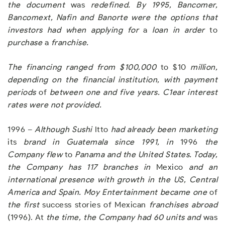
t
h
e docu
m
e
n
t
was
redefined
.
By 1995
,
Bancomer
,
Bancomext
,
Nafin and Banorte were the options that
investors had when applying for
a
loan in arder
to
p
u
rchase
a
franchise
.
The
f
in
a
n
c
in
g
r
a
n
ged f
r
o
m
$
100
,000
to $10
m
i
llion,
depending on t
h
e financial institution
,
with payment
periods
of
between one and five years
.
C1ear interest
rates were not provided
.
1996 –
A
l
t
h
oug
h
Sus
hi
Itto
ha
d a
l
rea
d
y bee
n ma
rke
t
i
n
g
its
b
ra
n
d in G
u
ate
m
a
l
a si
n
ce 1991, in
1996
the
Company flew
to
Panama and the United States
. Today
,
the Company has 117 branches in
Mexico
and an
international presence w
i
t
h
growt
h in
t
he U
S, Ce
n
t
r
a
l
A
m
er
i
ca and Spain
.
Moy
E
ntertainment became one
of
the first
success stories of Mexican
franchises abroad
(1996). At
the time
,
the Company had 60 units and
was