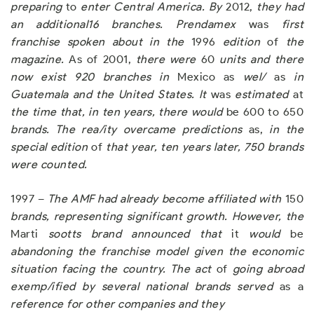
preparing
to
en
t
er Ce
n
tra
l
A
m
erica. By
2012,
they
h
ad
a
n
addi
ti
ona
l
16 branc
h
es
.
Prendamex
was
first
franchise spoken about in the
1996
edition
of
the
magazine
.
As of 2001,
there were
60
units an
d
there
now exist 920
b
ra
n
c
h
es i
n
Mexico as
we
l/
as
i
n
Guate
m
ala and the United States. It
was
estimated
at
the time that
,
in ten years
,
there would
be 600 to 650
brands
.
The rea/it
y
overcame predictions
as,
in t
h
e
specia
l
ed
i
tion
of
t
h
at year
,
te
n
years
l
ater, 750 brands
were counted
.
1997 –
The AMF had already become affiliated with
150
brands
,
representing significant growth. However
,
the
Marti
sootts brand a
nn
ou
n
ced
t
ha
t
it
wo
uld
be
a
b
a
n
do
nin
g t
he
franchise model given the econom
i
c
s
i
tuat
i
on facing the country
.
The act
of
going abroad
e
x
emp/ified by several national brands served
as a
reference for ot
h
er companies and t
h
ey