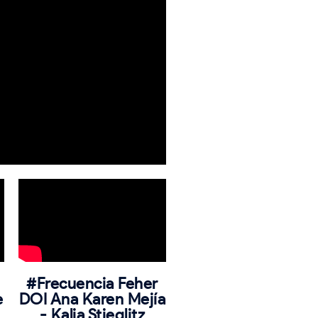
#Frecuencia Feher
e
DOI Ana Karen Mejía
- Kalia Stieglitz