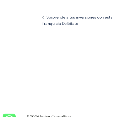
Navegación
de
entradas
Sorprende a tus inversiones con esta
franquicia Deléitate
© 2026 Feher Consulting.