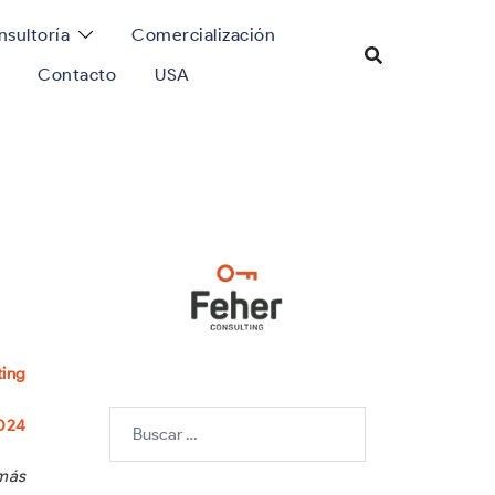
sultoría
Comercialización
Contacto
USA
ting
Buscar:
2024
 más