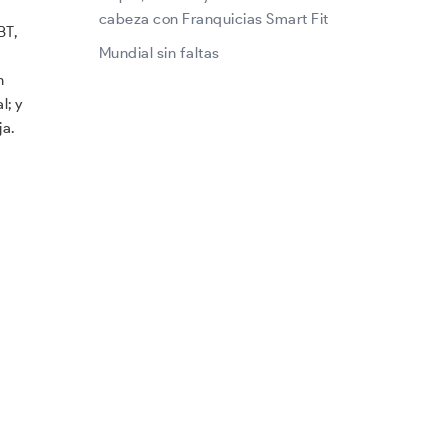
cabeza con Franquicias Smart Fit
BT,
Mundial sin faltas
n
l; y
ja.