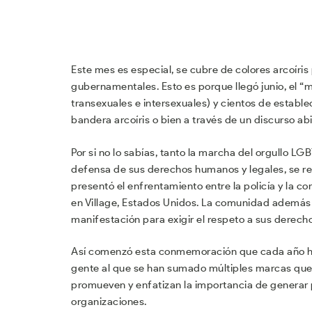
Este mes es especial, se cubre de colores arcoíris
gubernamentales. Esto es porque llegó junio, el “m
transexuales e intersexuales) y cientos de estable
bandera arcoíris o bien a través de un discurso ab
Por si no lo sabías, tanto la marcha del orgullo L
defensa de sus derechos humanos y legales, se re
presentó el enfrentamiento entre la policía y la 
en Village, Estados Unidos. La comunidad además de
manifestación para exigir el respeto a sus derech
Así comenzó esta conmemoración que cada año hace
gente al que se han sumado múltiples marcas que
promueven y enfatizan la importancia de generar pol
organizaciones.