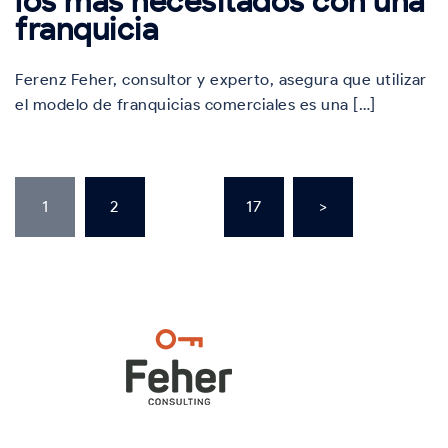
los más necesitados con una
franquicia
Ferenz Feher, consultor y experto, asegura que utilizar
el modelo de franquicias comerciales es una […]
Paginación
de
1
2
…
17
>
entradas