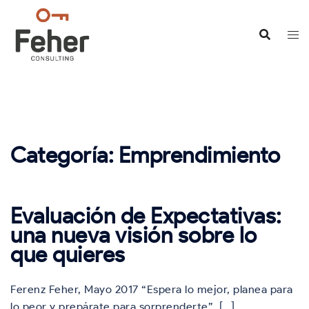
Saltar
al
contenido
Categoría:
Emprendimiento
Evaluación de Expectativas:
una nueva visión sobre lo
que quieres
Ferenz Feher, Mayo 2017 “Espera lo mejor, planea para
lo peor y prepárate para sorprenderte”, […]