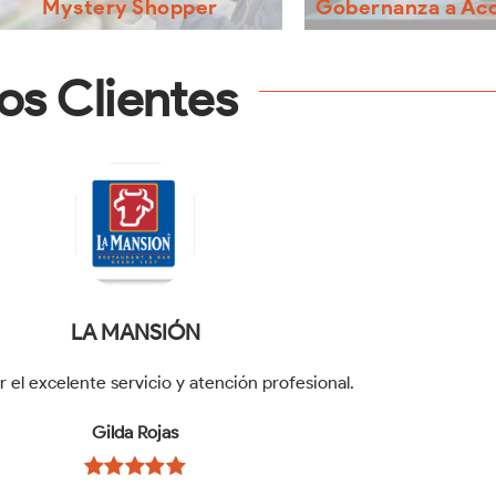
Mystery Shopper
Gobernanza a Acc
frecemos un análisis especifico y objetivo
Soport
de la experiencia del cliente en tu negocio.
Los modelos de gober
Mediante evaluadores profesionales que
os Clientes
mecanismos que sirven como
simulan ser clientes reales.
de los accionistas para 
permanencia
CIELITO QUERIDO CAFÉ
y su participación en este proyecto, seguimos creciendo juntos
Rafael Lima