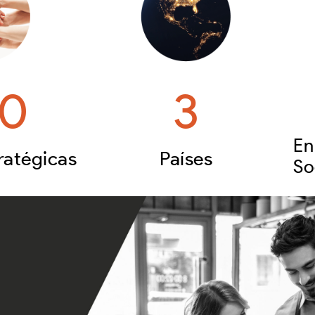
0
3
En
ratégicas
Países
So