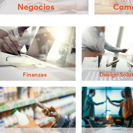
Negocios
Come
amos a tu empresa al siguiente nivel;
¿Buscas inv
blecemos estructuras sólidas para su
Nosotros te 
stitucionalización, estandarización,
perfil, gustos
ora continua y rentabilidad deseada.
inversión para 
Finanzas
Design Solu
Consultoría en modelos financieros para
Creación de tu modelo de ne
negocios, franquicias, proyectos de
implementación del concep
inversión, planeación financiera, valuación
la venta y rentabilidad de
de empresas y capacitación.