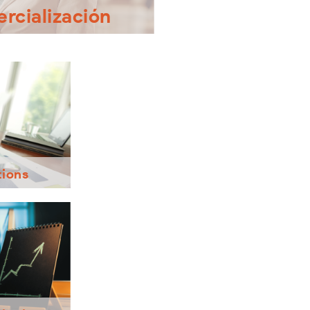
rcialización
ertir en una franquicia?
asesoramos. Analizamos tu
 e intereses y capacidad de
ofrecerte las mejores marcas
para ti.
tions
gocio, hasta la
to, aumentando
sde el día uno.