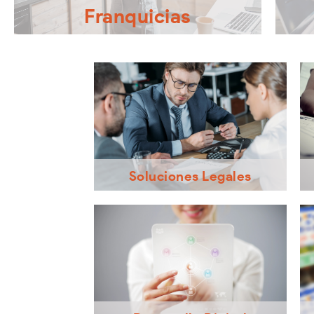
Franquicias
Desarrollamos Franquicias exitosas con
Llev
metodologías probadas y adecuadas para
esta
asegurar la efectividad en la expansión de
in
negocios a través del modelo de
mej
franquicias.
Soluciones Legales
Asesoría jurídica para negocios y
franquicias, en materia de negociación,
elaboración, firma, operación y terminación
de convenios y contratos.