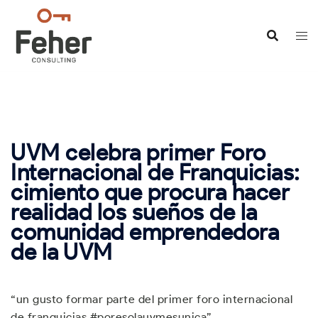
Saltar
al
contenido
UVM celebra primer Foro
Internacional de Franquicias:
cimiento que procura hacer
realidad los sueños de la
comunidad emprendedora
de la UVM
“un gusto formar parte del primer foro internacional
de franquicias #poresolauvmesunica”