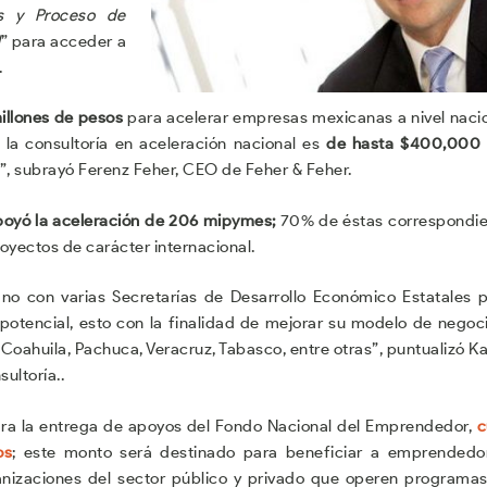
as y Proceso de
l
” para acceder a
.
illones de pesos
para acelerar empresas mexicanas a nivel naci
la consultoría en aceleración nacional es
de hasta $400,000 
”, subrayó Ferenz Feher, CEO de Feher & Feher.
oyó la aceleración de 206 mipymes;
70% de éstas correspondi
oyectos de carácter internacional.
o con varias Secretarías de Desarrollo Económico Estatales 
potencial, esto con la finalidad de mejorar su modelo de negoc
Coahuila, Pachuca, Veracruz, Tabasco, entre otras”, puntualizó K
ultoría..
ra la entrega de apoyos del Fondo Nacional del Emprendedor,
c
os
; este monto será destinado para beneficiar a emprendedo
nizaciones del sector público y privado que operen programa