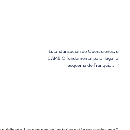
Estandarización de Operaciones, el
CAMBIO fundamental para llegar al
esquema de Franquicia
á publicada.
Los campos obligatorios están marcados con
*