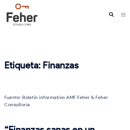
Saltar
al
contenido
Etiqueta:
Finanzas
Fuente: Boletín informativo AMF Feher & Feher
Consultoría
“Finanzas sanas en un