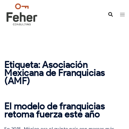
Saltar
al
contenido
Etiqueta:
Asociación
Mexicana de Franquicias
(AMF)
El modelo de franquicias
retoma fuerza este año
En 2015, México era el quinto país con marcas más