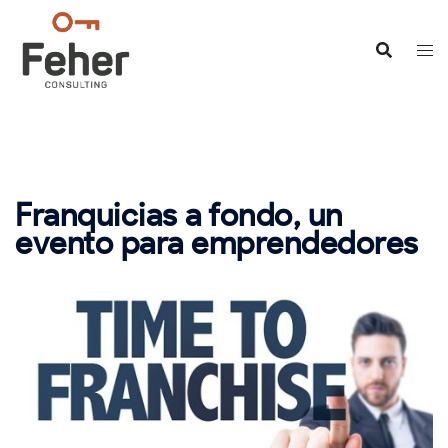
Saltar
al
contenido
Franquicias a fondo, un
evento para emprendedores