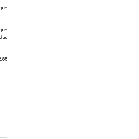
 que
 que
adas
2.85