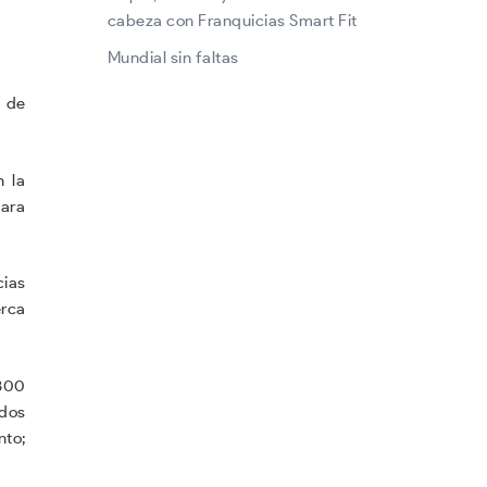
cabeza con Franquicias Smart Fit
Mundial sin faltas
 de
n la
para
cias
rca
 800
 dos
nto;