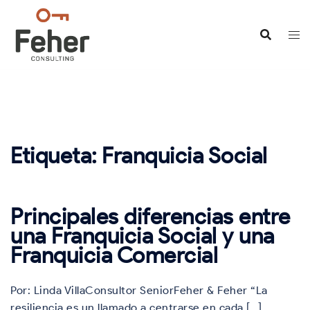
Saltar
al
contenido
Etiqueta:
Franquicia Social
Principales diferencias entre
una Franquicia Social y una
Franquicia Comercial
Por: Linda VillaConsultor SeniorFeher & Feher “La
resiliencia es un llamado a centrarse en cada […]