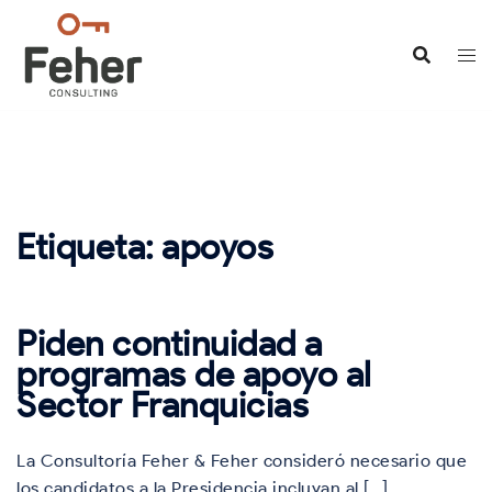
Saltar
al
contenido
Etiqueta:
apoyos
Piden continuidad a
programas de apoyo al
Sector Franquicias
La Consultoría Feher & Feher consideró necesario que
los candidatos a la Presidencia incluyan al […]