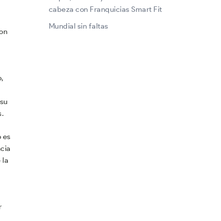
cabeza con Franquicias Smart Fit
Mundial sin faltas
Con
,
 su
.
o es
ncia
 la
r