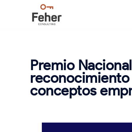
Saltar
al
contenido
Premio Nacional 
reconocimiento 
conceptos empre