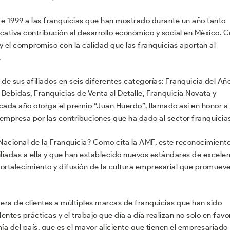
de 1999 a las franquicias que han mostrado durante un año tanto
cativa contribución al desarrollo económico y social en México. 
o y el compromiso con la calidad que las franquicias aportan al
.
de sus afiliados en seis diferentes categorías: Franquicia del Año
 Bebidas, Franquicias de Venta al Detalle, Franquicia Novata y
cada año otorga el premio “Juan Huerdo”, llamado así en honor a
empresa por las contribuciones que ha dado al sector franquicias
Nacional de la Franquicia? Como cita la AMF, este reconocimient
iliadas a ella y que han establecido nuevos estándares de excele
fortalecimiento y difusión de la cultura empresarial que promueve
tera de clientes a múltiples marcas de franquicias que han sido
ntes prácticas y el trabajo que día a día realizan no solo en favo
ía del país, que es el mayor aliciente que tienen el empresariado