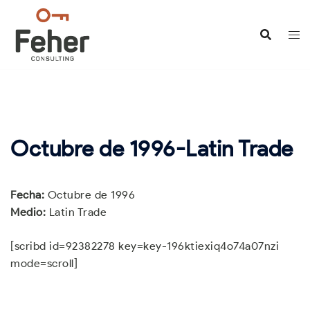
Saltar
al
contenido
Octubre de 1996-Latin Trade
Fecha:
Octubre de 1996
Medio:
Latin Trade
[scribd id=92382278 key=key-196ktiexiq4o74a07nzi
mode=scroll]