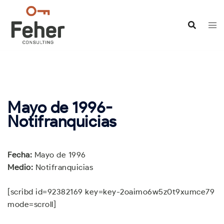
Saltar
al
contenido
Mayo de 1996-
Notifranquicias
Fecha:
Mayo de 1996
Medio:
Notifranquicias
[scribd id=92382169 key=key-2oaimo6w5z0t9xumce79
mode=scroll]