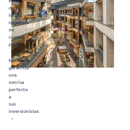
éxito
de
los
negocios
de
cuatro
patas
McDental
garantiza
una
sonrisa
perfecta
a
sus
inversionistas