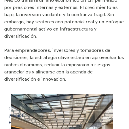
México transita un año económico difícil, permeado
por presiones internas y externas. El crecimiento es
bajo, la inversión vacilante y la confianza frágil. Sin
embargo, hay sectores con potencial real y un enfoque
gubernamental activo en infraestructura y
diversificación.
Para emprendedores, inversores y tomadores de
decisiones, la estrategia clave estará en aprovechar los
nichos dinámicos, reducir la exposición a riesgos
arancelarios y alinearse con la agenda de
diversificación e innovación.
Navegación
de
entradas
¡Guau!
El