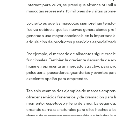
Internet; para 2028, se prevé que alcance 50 mil m
mascotas representa 15 millones de visitas prome
Lo cierto es que las mascotas siempre han tenido 
fuerza debido a que las nuevas generaciones pref
generado una mayor conciencia en la importancia d
adquisición de productos y servicios especializa
Por ejemplo, el mercado de alimentos sigue creci
funcionales. También la creciente demanda de acc
higiene, representa un mercado atractivo para pro
peluquería, paseadores, guarderías y eventos par
excelente opción para emprender.
Tan solo veamos dos ejemplos de marcas emprended
ofrecer servicios funerarios y de cremación para 
momento respetuoso y lleno de amor. La segunda, 
creando carnazas naturales para ellos hechos a b
tienda de mascotas comprometida en brindar lo me