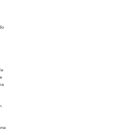
do
de
e
na
n
una