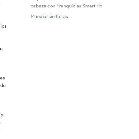
e
cabeza con Franquicias Smart Fit
Mundial sin faltas
 los
en
nes
 de
 y
.
o