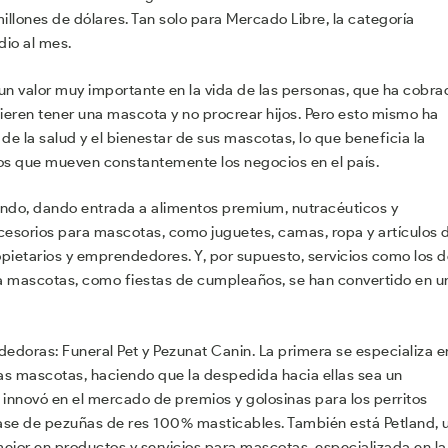
illones de dólares. Tan solo para Mercado Libre, la categoría
dio al mes.
un valor muy importante en la vida de las personas, que ha cobra
ieren tener una mascota y no procrear hijos. Pero esto mismo ha
e la salud y el bienestar de sus mascotas, lo que beneficia la
dos que mueven constantemente los negocios en el país.
endo, dando entrada a alimentos premium, nutracéuticos y
esorios para mascotas, como juguetes, camas, ropa y artículos 
pietarios y emprendedores. Y, por supuesto, servicios como los d
a mascotas, como fiestas de cumpleaños, se han convertido en u
oras: Funeral Pet y Pezunat Canin. La primera se especializa e
las mascotas, haciendo que la despedida hacia ellas sea un
innovó en el mercado de premios y golosinas para los perritos
ase de pezuñas de res 100% masticables. También está Petland, 
jor en productos y servicios para mascotas, especializada en la