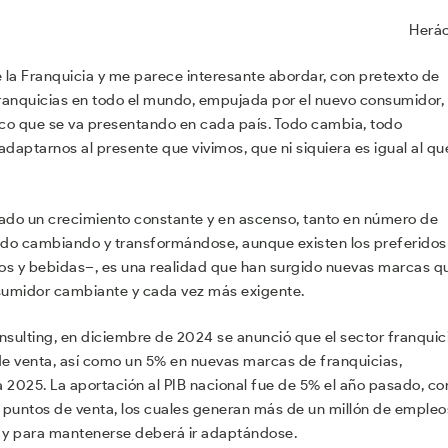
Herác
e la Franquicia y me parece interesante abordar, con pretexto de
 franquicias en todo el mundo, empujada por el nuevo consumidor, 
co que se va presentando en cada país. Todo cambia, todo
aptarnos al presente que vivimos, que ni siquiera es igual al qu
tado un crecimiento constante y en ascenso, tanto en número de
ido cambiando y transformándose, aunque existen los preferidos
ntos y bebidas–, es una realidad que han surgido nuevas marcas q
sumidor cambiante y cada vez más exigente.
nsulting, en diciembre de 2024 se anunció que el sector franquic
e venta, así como un 5% en nuevas marcas de franquicias,
2025. La aportación al PIB nacional fue de 5% el año pasado, co
puntos de venta, los cuales generan más de un millón de empleo
to y para mantenerse deberá ir adaptándose.