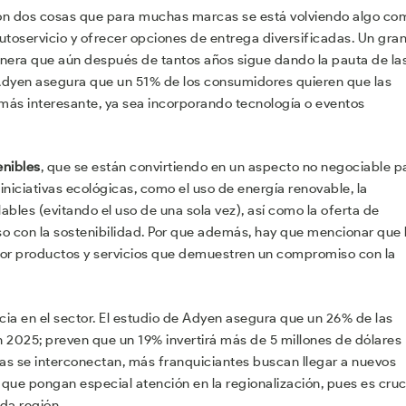
on dos cosas que para muchas marcas se está volviendo algo co
autoservicio y ofrecer opciones de entrega diversificadas. Un gra
onera que aún después de tantos años sigue dando la pauta de la
Adyen asegura que un 51% de los consumidores quieren que las
ás interesante, ya sea incorporando tecnología o eventos
enibles
, que se están convirtiendo en un aspecto no negociable p
niciativas ecológicas, como el uso de energía renovable, la
ables (evitando el uso de una sola vez), así como la oferta de
o con la sostenibilidad. Por que además, hay que mencionar que
or productos y servicios que demuestren un compromiso con la
ia en el sector. El estudio de Adyen asegura que un 26% de las
2025; preven que un 19% invertirá más de 5 millones de dólares
as se interconectan, más franquiciantes buscan llegar a nuevos
que pongan especial atención en la regionalización, pues es cruc
da región.