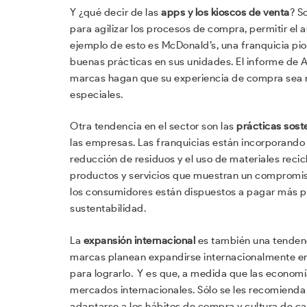
Y ¿qué decir de las
apps y los kioscos de venta
? S
para agilizar los procesos de compra, permitir el 
ejemplo de esto es McDonald’s, una franquicia pi
buenas prácticas en sus unidades. El informe de 
marcas hagan que su experiencia de compra sea m
especiales.
Otra tendencia en el sector son las
prácticas sost
las empresas. Las franquicias están incorporando i
reducción de residuos y el uso de materiales recicl
productos y servicios que muestran un compromis
los consumidores están dispuestos a pagar más p
sustentabilidad.
La
expansión internacional
es también una tendenc
marcas planean expandirse internacionalmente en 
para lograrlo. Y es que, a medida que las economí
mercados internacionales. Sólo se les recomienda 
adaptarse a los hábitos de compra y cultura de ca