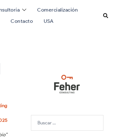
sultoría
Comercialización
Contacto
USA
l
ting
Buscar:
2025
bio”