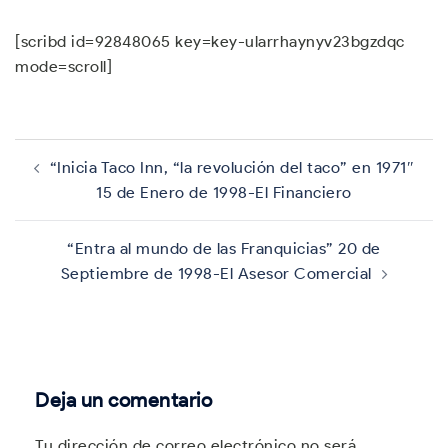
[scribd id=92848065 key=key-ularrhaynyv23bgzdqc
mode=scroll]
Navegación
de
“Inicia Taco Inn, “la revolución del taco” en 1971″
entradas
15 de Enero de 1998-El Financiero
“Entra al mundo de las Franquicias” 20 de
Septiembre de 1998-El Asesor Comercial
Deja un comentario
Tu dirección de correo electrónico no será