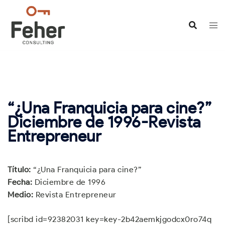
Saltar
al
contenido
“¿Una Franquicia para cine?”
Diciembre de 1996-Revista
Entrepreneur
Título:
“¿Una Franquicia para cine?”
Fecha:
Diciembre de 1996
Medio:
Revista Entrepreneur
[scribd id=92382031 key=key-2b42aemkjgodcx0ro74q