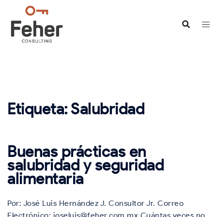
Saltar
al
contenido
Etiqueta:
Salubridad
Buenas prácticas en
salubridad y seguridad
alimentaria
Por: José Luis Hernández J. Consultor Jr. Correo
Electrónico: joseluis@feher.com.mx Cuántas veces no