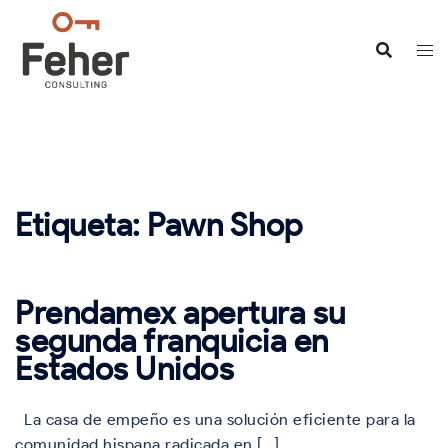
Saltar
al
contenido
Etiqueta:
Pawn Shop
Prendamex apertura su
segunda franquicia en
Estados Unidos
La casa de empeño es una solución eficiente para la
comunidad hispana radicada en […]