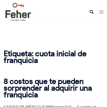
Saltar
al
contenido
Etiqueta:
cuota inicial de
franquicia
8 costos que te pueden
sorprender al adquirir una
franquicia
CIUDAD DE MÉXICO (CNNExpansión) — Cuando un