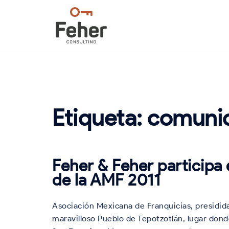
Saltar
al
contenido
Etiqueta:
comuni
Feher & Feher participa
de la AMF 2011
Asociación Mexicana de Franquicias, presidida 
maravilloso Pueblo de Tepotzotlán, lugar don