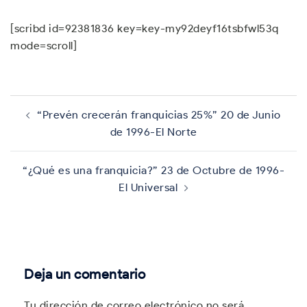
[scribd id=92381836 key=key-my92deyf16tsbfwl53q
mode=scroll]
Navegación
de
“Prevén crecerán franquicias 25%” 20 de Junio
entradas
de 1996-El Norte
“¿Qué es una franquicia?” 23 de Octubre de 1996-
El Universal
Deja un comentario
Tu dirección de correo electrónico no será