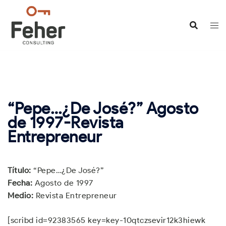
Saltar
al
contenido
“Pepe…¿De José?” Agosto
de 1997-Revista
Entrepreneur
Título:
“Pepe…¿De José?”
Fecha:
Agosto de 1997
Medio:
Revista Entrepreneur
[scribd id=92383565 key=key-10qtczsevir12k3hiewk