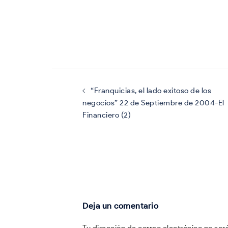
Navegación
de
entradas
“Franquicias, el lado exitoso de los
negocios” 22 de Septiembre de 2004-El
Financiero (2)
Deja un comentario
Tu dirección de correo electrónico no ser