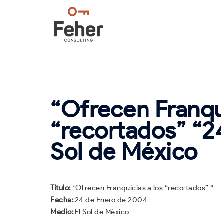
Saltar
al
contenido
“Ofrecen Franqui
“recortados” “2
Sol de México
Título:
“Ofrecen Franquicias a los “recortados” “
Fecha:
24 de Enero de 2004
Medio:
El Sol de México