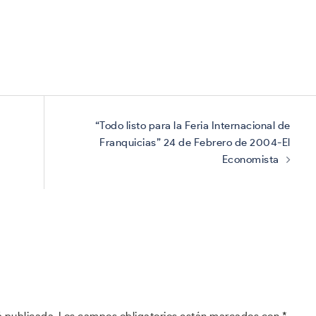
“Todo listo para la Feria Internacional de
Franquicias” 24 de Febrero de 2004-El
Economista
á publicada.
Los campos obligatorios están marcados con
*