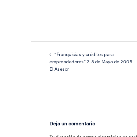
Navegación
de
entradas
“Franquicias y créditos para
emprendedores” 2-8 de Mayo de 2005-
El Asesor
Deja un comentario
Tu dirección de correo electrónico no ser