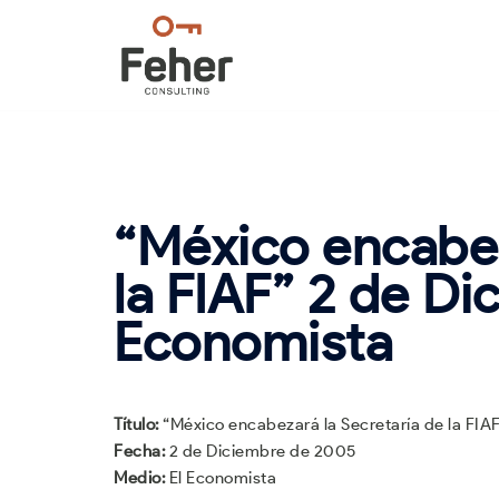
Saltar
al
contenido
“México encabez
la FIAF” 2 de D
Economista
Título:
“México encabezará la Secretaría de la FIA
Fecha:
2 de Diciembre de 2005
Medio:
El Economista