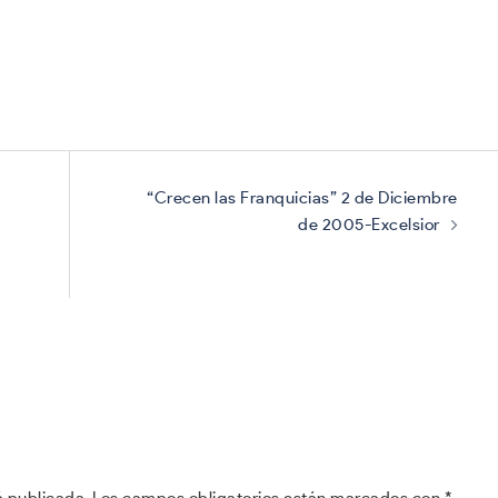
“Crecen las Franquicias” 2 de Diciembre
de 2005-Excelsior
á publicada.
Los campos obligatorios están marcados con
*