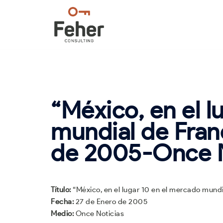
Saltar
al
contenido
“México, en el l
mundial de Fran
de 2005-Once N
Título:
“México, en el lugar 10 en el mercado mundi
Fecha:
27 de Enero de 2005
Medio:
Once Noticias