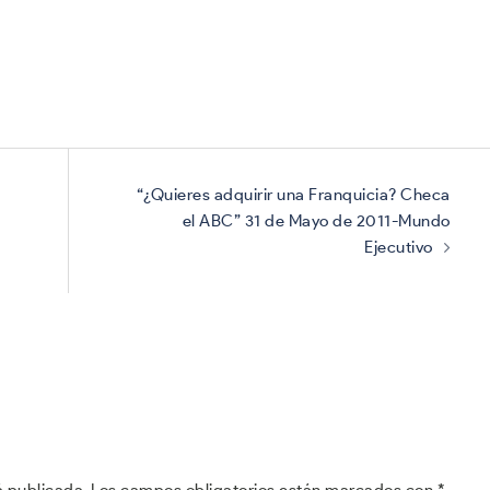
“¿Quieres adquirir una Franquicia? Checa
el ABC” 31 de Mayo de 2011-Mundo
Ejecutivo
á publicada.
Los campos obligatorios están marcados con
*