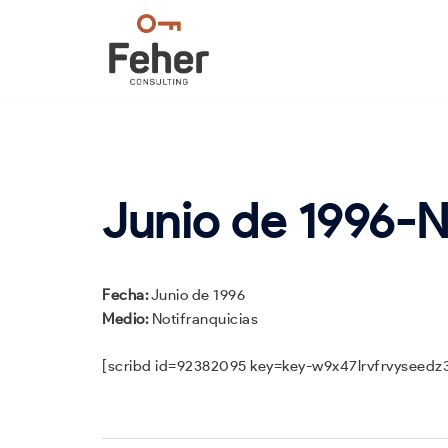
Saltar
al
contenido
Junio de 1996-N
Fecha:
Junio de 1996
Medio:
Notifranquicias
[scribd id=92382095 key=key-w9x47lrvfrvyseedz
Navegación