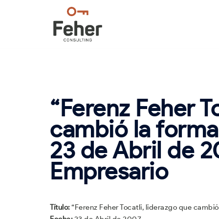
Saltar
al
contenido
“Ferenz Feher To
cambió la forma
23 de Abril de 2
Empresario
Título:
“Ferenz Feher Tocatli, liderazgo que cambió