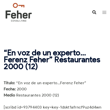
Saltar
al
contenido
“En voz de un experto…
Ferenz Feher” Restaurantes
2000 (12)
Título:
“En voz de un experto…Ferenz Feher”
Fecha:
2000
Medio
Restaurantes 2000 (12)
[scribd id=93794403 key=key-1dskt1afrncf9uz4d4wn