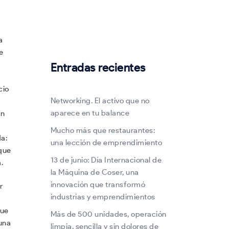
a
e
Entradas recientes
cio
Networking. El activo que no
aparece en tu balance
an
Mucho más que restaurantes:
da:
una lección de emprendimiento
 que
13 de junio: Día Internacional de
.
la Máquina de Coser, una
innovación que transformó
r
industrias y emprendimientos
que
Más de 500 unidades, operación
una
limpia, sencilla y sin dolores de