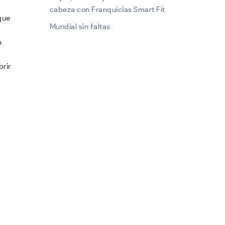
cabeza con Franquicias Smart Fit
que
Mundial sin faltas
n
brir