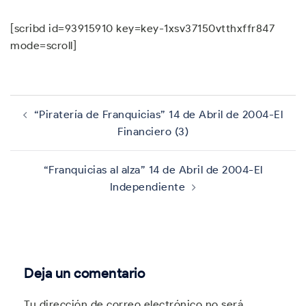
[scribd id=93915910 key=key-1xsv37150vtthxffr847
mode=scroll]
Navegación
de
“Piratería de Franquicias” 14 de Abril de 2004-El
entradas
Financiero (3)
“Franquicias al alza” 14 de Abril de 2004-El
Independiente
Deja un comentario
Tu dirección de correo electrónico no será