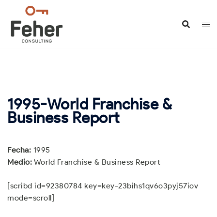
Saltar
al
contenido
1995-World Franchise &
Business Report
Fecha:
1995
Medio:
World Franchise & Business Report
[scribd id=92380784 key=key-23bihs1qv6o3pyj57iov
mode=scroll]