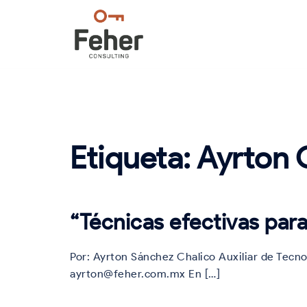
Saltar
al
contenido
Etiqueta:
Ayrton 
“Técnicas efectivas par
Por: Ayrton Sánchez Chalico Auxiliar de Tecn
ayrton@feher.com.mx En […]