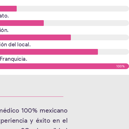
ato.
ión.
ón del local.
Franquicia.
100%
 médico 100% mexicano
eriencia y éxito en el