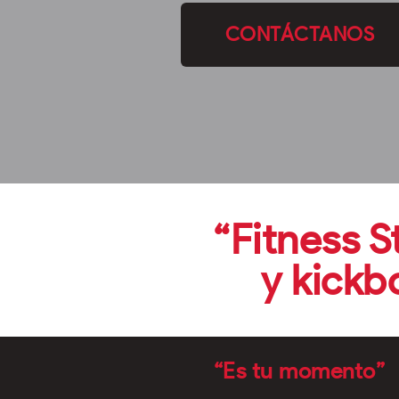
CONTÁCTANOS
“Fitness S
y kickb
“
Es tu momento”