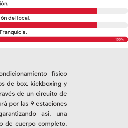
ión.
ón del local.
Franquicia.
100%
dicionamiento físico
os de box, kickboxing y
ravés de un circuito de
á por las 9 estaciones
arantizando así, una
cio de cuerpo completo.