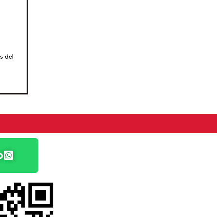
s del
p