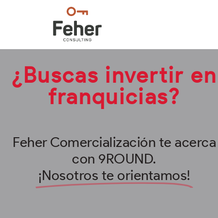
¿Buscas invertir en
franquicias?
Feher Comercialización te acerca
con 9ROUND.
¡Nosotros te orientamos!