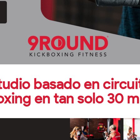
tudio basado en circu
oxing en tan solo 30 m